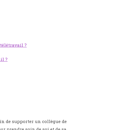
télétravail ?
il ?
in de supporter un collègue de
ur prendre soin de soi et de sa