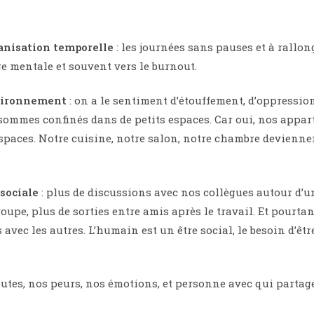
ganisation temporelle
: les journées sans pauses et à rallo
ge mentale et souvent vers le burnout.
nvironnement
: on a le sentiment d’étouffement, d’oppression
sommes confinés dans de petits espaces. Car oui, nos appa
es espaces. Notre cuisine, notre salon, notre chambre devienn
 sociale
: plus de discussions avec nos collègues autour d’u
oupe, plus de sorties entre amis après le travail. Et pourta
avec les autres. L’humain est un être social, le besoin d’êt
utes, nos peurs, nos émotions, et personne avec qui partager