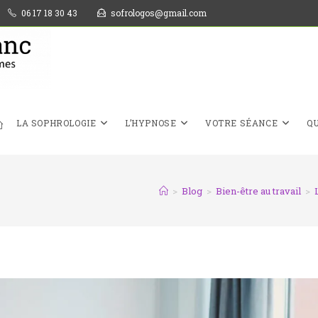
06 17 18 30 43
sofrologos@gmail.com
LA SOPHROLOGIE
L’HYPNOSE
VOTRE SÉANCE
QU
>
Blog
>
Bien-être au travail
>