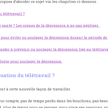
ropose d’aborder ce sujet via les chapitres ci-dessous :
 télétravail ?
e santé ? Les signes de la dépression à ne pas négliger.
 pour éviter ou soulager la dépression durant la période de 
der à prévenir ou soulager la dépression liée au télétrava
logie pour soulager la dépression.
uation du télétravail ?
t à cette nouvelle façon de travailler.
eur compte, pas de temps perdu dans les bouchons, pas beso
plus de temps pour se reposer, pour vivre ses passions, po