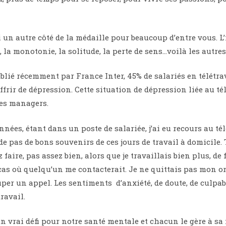
un autre côté de la médaille pour beaucoup d’entre vous. L
 la monotonie, la solitude, la perte de sens…voilà les autres 
lié récemment par France Inter, 45% de salariés en télétrav
frir de dépression. Cette situation de dépression liée au té
les managers.
nnées, étant dans un poste de salariée, j’ai eu recours au t
e pas de bons souvenirs de ces jours de travail à domicile.
 faire, pas assez bien, alors que je travaillais bien plus, de
s où quelqu’un me contacterait. Je ne quittais pas mon or
per un appel. Les sentiments d’anxiété, de doute, de culpab
ravail.
 un vrai défi pour notre santé mentale et chacun le gère à sa