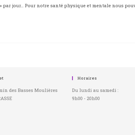
as » par jour… Pour notre santé physique et mentale nous po
et
Horaires
min des Basses Moulières
Du lundi au samedi :
RASSE
9h00 - 20h00